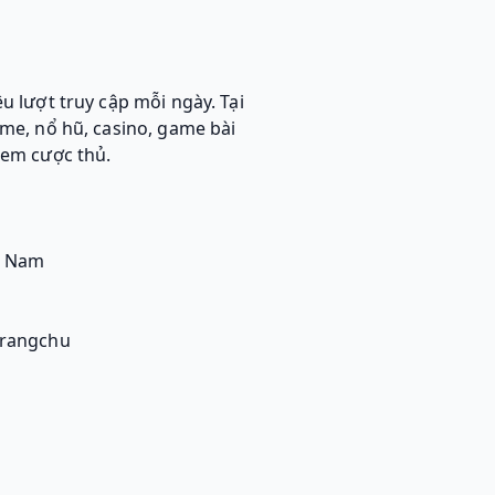
 lượt truy cập mỗi ngày. Tại
me, nổ hũ, casino, game bài
h em cược thủ.
ệt Nam
trangchu