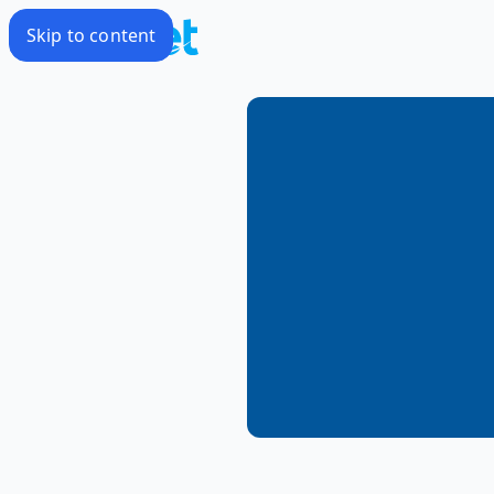
Skip to content