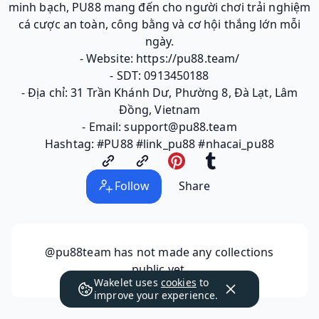
minh bạch, PU88 mang đến cho người chơi trải nghiệm
cá cược an toàn, công bằng và cơ hội thắng lớn mỗi
ngày.
- Website: https://pu88.team/
- SDT: 0913450188
- Địa chỉ: 31 Trần Khánh Dư, Phường 8, Đà Lạt, Lâm
Đồng, Vietnam
- Email: support@pu88.team
Hashtag: #PU88 #link_pu88 #nhacai_pu88
Follow
Share
@pu88team
has not made any collections
public yet.
Wakelet uses
cookies
to
improve your experience.