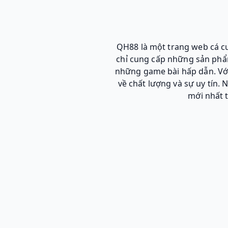
QH88 là một trang web cá cư
chỉ cung cấp những sản phẩm
những game bài hấp dẫn. Với
về chất lượng và sự uy tín. 
mới nhất 