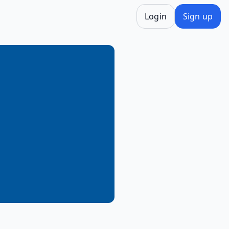
Login
Sign up