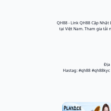
QH88 - Link QH88 Cập Nhật L
tại Việt Nam. Tham gia tả
Địa
Hastag: #qh88 #qh88kyc