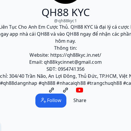
QH88 KYC
@
qh88kyc1
iên Tục Cho Anh Em Cược Thủ. QH88 KYC là đại lý cá cược
i ngay app nhà cái QH88 và vào QH88 ngay để nhận các phầ
hôm nay.
Thông tin:
Website: https://qh88kyc.in.net/
Email: qh88kycinnet@gmail.com
SĐT: 0954741356
 chỉ: 304/40 Trần Não, An Lợi Đông, Thủ Đức, TP.HCM, Việt
 #qh88dangnhap #qh888 #nhacaiqh88 #trangchuqh88 #ca
Follow
Share