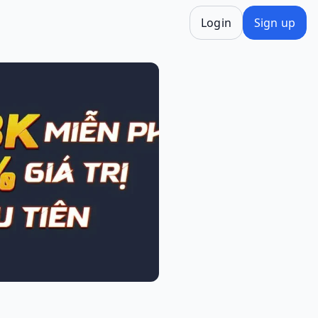
Login
Sign up