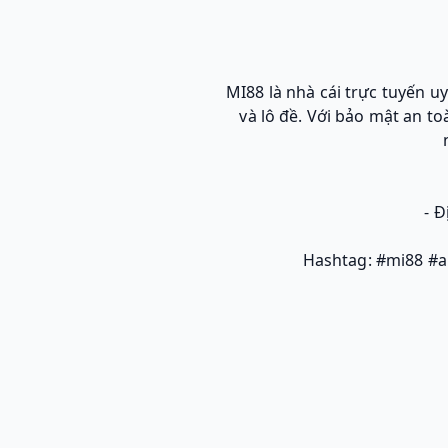
MI88 là nhà cái trực tuyến u
và lô đề. Với bảo mật an t
- Đ
Hashtag: #mi88 #