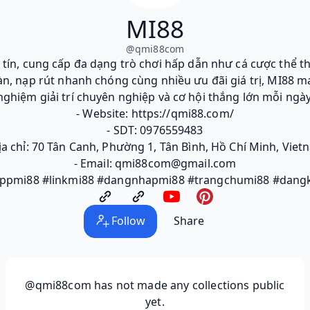
MI88
@
qmi88com
y tín, cung cấp đa dạng trò chơi hấp dẫn như cá cược thể th
oàn, nạp rút nhanh chóng cùng nhiều ưu đãi giá trị, MI88 m
nghiệm giải trí chuyên nghiệp và cơ hội thắng lớn mỗi ngày
- Website: https://qmi88.com/
- SDT: 0976559483
ịa chỉ: 70 Tân Canh, Phường 1, Tân Bình, Hồ Chí Minh, Vie
- Email: qmi88com@gmail.com
appmi88 #linkmi88 #dangnhapmi88 #trangchumi88 #dan
Follow
Share
@qmi88com
has not made any collections public
yet.