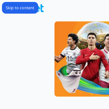
Skip to content