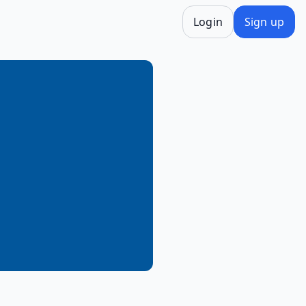
Login
Sign up