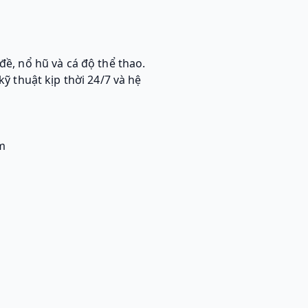
ề, nổ hũ và cá độ thể thao.
ỹ thuật kịp thời 24/7 và hệ
am