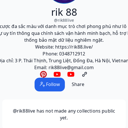
rik 88
@
rik88live
cược đa sắc màu với danh mục trò chơi phong phú như lô đ
ự uy tín thông qua chính sách vận hành minh bạch, hỗ trợ k
thống bảo mật dữ liệu nghiêm ngặt.
Website: https://rik88.live/
Phone: 0348712912
ịa chỉ: 3 P. Thái Thịnh, Trung Liệt, Đống Đa, Hà Nội, Vietn
Email: rik88live@gmail.com
Follow
Share
@rik88live
has not made any collections public
yet.