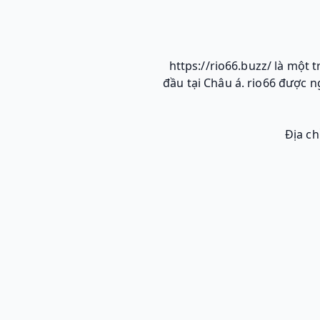
https://rio66.buzz/ là một 
đầu tại Châu á. rio66 được n
Địa ch