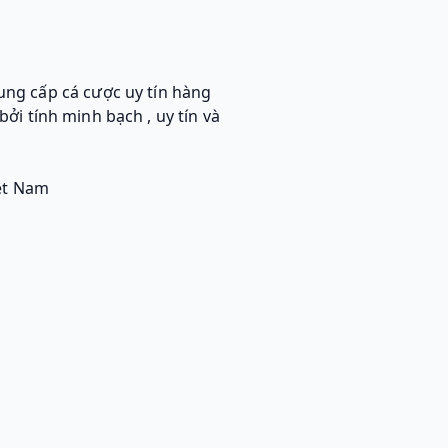
cung cấp cá cược uy tín hàng
ởi tính minh bạch , uy tín và
iệt Nam