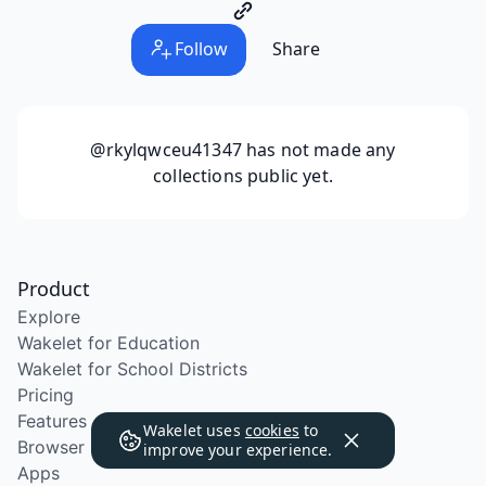
Follow
Share
@rkylqwceu41347
has not made any
collections public yet.
Product
Explore
Wakelet for Education
Wakelet for School Districts
Pricing
Features
Wakelet uses
cookies
to
Browser Extension
improve your experience.
Apps