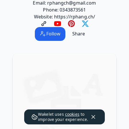
Email: rphangch@gmail.com
Phone: 0343873561
Website: https://rphang.ch/
Follow
Share
Wakelet uses
cookies
to
improve your experience.