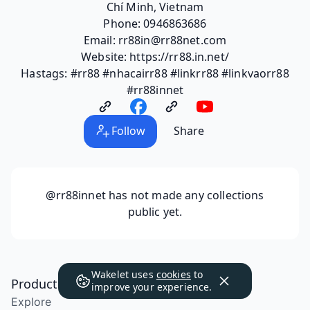
Chí Minh, Vietnam
Phone: 0946863686
Email: rr88in@rr88net.com
Website: https://rr88.in.net/
Hastags: #rr88 #nhacairr88 #linkrr88 #linkvaorr88
#rr88innet
Follow
Share
@rr88innet
has not made any collections
public yet.
Wakelet uses
cookies
to
Product
improve your experience.
Explore