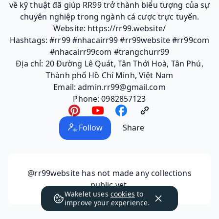
về kỹ thuật đã giúp RR99 trở thành biểu tượng của sự
chuyên nghiệp trong ngành cá cược trực tuyến.
Website: https://rr99.website/
Hashtags: #rr99 #nhacairr99 #rr99website #rr99com
#nhacairr99com #trangchurr99
Địa chỉ: 20 Đường Lê Quát, Tân Thới Hoà, Tân Phú,
Thành phố Hồ Chí Minh, Việt Nam
Email: admin.rr99@gmail.com
Phone: 0982857123
Follow
Share
@rr99website
has not made any collections
public yet.
Wakelet uses
cookies
to
improve your experience.