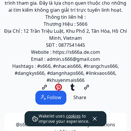
trình tham gia. Đây là lựa chọn quen thuộc cho những
ai tìm kiếm không gian giải trí trực tuyến linh hoạt.
Thông tin liên hệ :
Thương Hiệu : S666
Địa Chỉ : 12 Trần Triệu Luật, Khu Phố 2, Tân Hòa, Hồ Chí
Minh, Vietnam
SĐT : 0877541445
Website : https://s666a.de.com
Email : admin.s666@gmail.com
Hashtags : #s666, #nhacais666, #trangchus666,
#dangkys666, #dangnhaps666, #linkvaos666,
#khuyenmais666
Follow
Share
Wakelet uses
cookies
to
improve your experience.
@s666adecom
has not made any collections