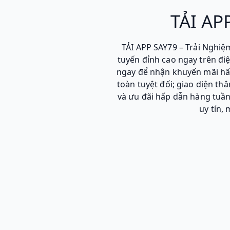
TẢI AP
TẢI APP SAY79 – Trải Nghiệ
tuyến đỉnh cao ngay trên điện
ngay để nhận khuyến mãi hấp
toàn tuyệt đối; giao diện th
và ưu đãi hấp dẫn hàng tuần
uy tín,