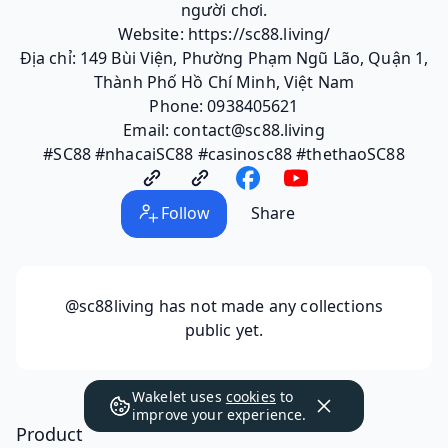
người chơi.
Website: https://sc88.living/
Địa chỉ: 149 Bùi Viện, Phường Phạm Ngũ Lão, Quận 1,
Thành Phố Hồ Chí Minh, Việt Nam
Phone: 0938405621
Email: contact@sc88.living
#SC88 #nhacaiSC88 #casinosc88 #thethaoSC88
Follow
Share
@sc88living
has not made any collections
public yet.
Wakelet uses
cookies
to
improve your experience.
Product