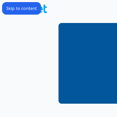
Skip to content