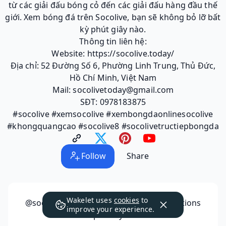
từ các giải đấu bóng cỏ đến các giải đấu hàng đầu thế
giới. Xem bóng đá trên Socolive, bạn sẽ không bỏ lỡ bất
kỳ phút giây nào.
Thông tin liên hệ:
Website: https://socolive.today/
Địa chỉ: 52 Đường Số 6, Phường Linh Trung, Thủ Đức,
Hồ Chí Minh, Việt Nam
Mail: socolivetoday@gmail.com
SĐT: 0978183875
#socolive #xemsocolive #xembongdaonlinesocolive
#khongquangcao #socolive8 #socolivetructiepbongda
Follow
Share
Wakelet uses
cookies
to
@socolivetoday
has not made any collections
improve your experience.
public yet.