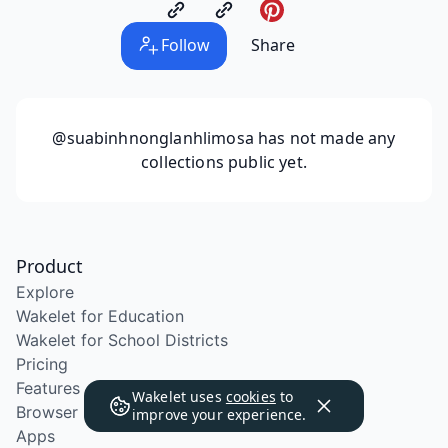
Follow
Share
@suabinhnonglanhlimosa
has not made any
collections public yet.
Product
Explore
Wakelet for Education
Wakelet for School Districts
Pricing
Features
Wakelet uses
cookies
to
Browser Extension
improve your experience.
Apps