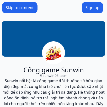
Skip to content
Sign up
Cổng game Sunwin
@
sunwin06itcom
Sunwin nổi bật là cổng game đổi thưởng sở hữu giao
diện đẹp mắt cùng kho trò chơi liên tục được cập nhật
mới để đáp ứng nhu cầu giải trí đa dạng. Hệ thống hoạt
động ổn định, hỗ trợ trải nghiệm nhanh chóng và tiện
lợi cho người chơi trên nhiều nền tảng khác nhau. Đây