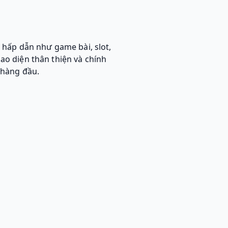
 hấp dẫn như game bài, slot,
iao diện thân thiện và chính
 hàng đầu.