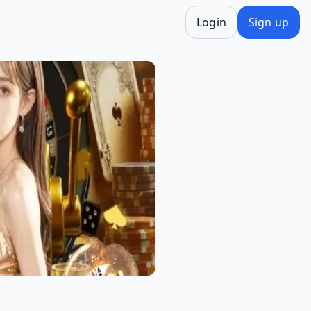
Login
Sign up