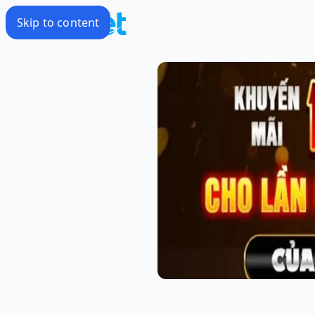
Skip to content