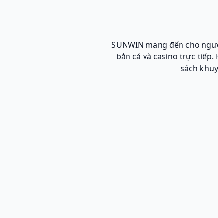
SUNWIN mang đến cho người c
bắn cá và casino trực tiếp.
sách khuy