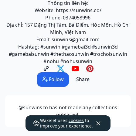
Thông tin liên hệ:
Website: https://sunwins.co/
Phone: 0374058996
Địa chỉ: 157 Đặng Thị Tám, Bà Điểm, Hóc Môn, Hồ Chí
Minh, Việt Nam
Email: sunwins@gmail.com
Hashtag: #sunwin #gamebai3d #sunwin3d
#gamebaisunwin #thethaosunwin #trochoisunwin
#nohu #nohusunwin
Follow
Share
@sunwinsco
has not made any collections
public yet.
Wakelet uses
cookies
to
improve your experience.