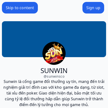
Skip to content
Sign up
SUNWIN
@
sunwinsco
Sunwin là cổng game đổi thưởng uy tín, mang đến trải
nghiệm giải trí đỉnh cao với kho game đa dạng, từ slot,
tài xỉu đến poker. Giao diện hiện đại, bảo mật tối ưu
cùng tỷ lệ đổi thưởng hấp dẫn giúp Sunwin trở thành
điểm đến lý tưởng cho mọi game thủ.