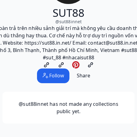
SUT88
@
sut88innet
àn trả trên nhiều sảnh giải trí mà không yêu cầu doanh t
 dù thắng hay thua. Cơ chế này hỗ trợ duy trì nguồn vốn
. Website: https://sut88.in.net/ Email: contact@sut88.in.ne
Phố 3, Bình Thạnh, Thành phố Hồ Chí Minh, Vietnam #sut88
#sut_88 #nhacaisut88
Follow
Share
@sut88innet
has not made any collections
public yet.