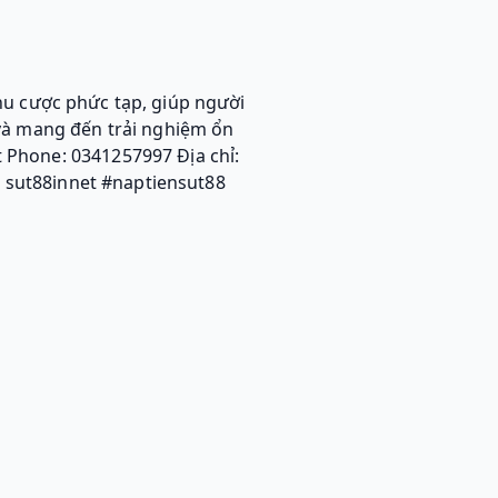
hu cược phức tạp, giúp người
 và mang đến trải nghiệm ổn
t Phone: 0341257997 Địa chỉ:
 sut88innet #naptiensut88