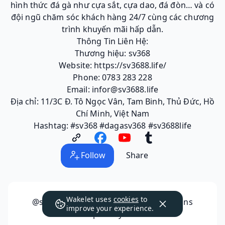
hình thức đá gà như cựa sắt, cựa dao, đá đòn… và có
đội ngũ chăm sóc khách hàng 24/7 cùng các chương
trình khuyến mãi hấp dẫn.
Thông Tin Liên Hệ:
Thương hiệu: sv368
Website: https://sv3688.life/
Phone: 0783 283 228
Email: infor@sv3688.life
Địa chỉ: 11/3C Đ. Tô Ngọc Vân, Tam Binh, Thủ Đức, Hồ
Chí Minh, Việt Nam
Hashtag: #sv368 #dagasv368 #sv3688life
Follow
Share
Wakelet uses
cookies
to
@sv3688life
has not made any collections
improve your experience.
public yet.