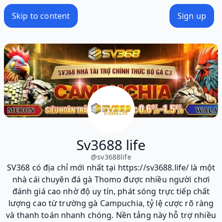
Skip to content
Sign up
Sv3688 life
@
sv3688life
SV368 có địa chỉ mới nhất tại https://sv3688.life/ là một
nhà cái chuyên đá gà Thomo được nhiều người chơi
đánh giá cao nhờ độ uy tín, phát sóng trực tiếp chất
lượng cao từ trường gà Campuchia, tỷ lệ cược rõ ràng
và thanh toán nhanh chóng. Nền tảng này hỗ trợ nhiều