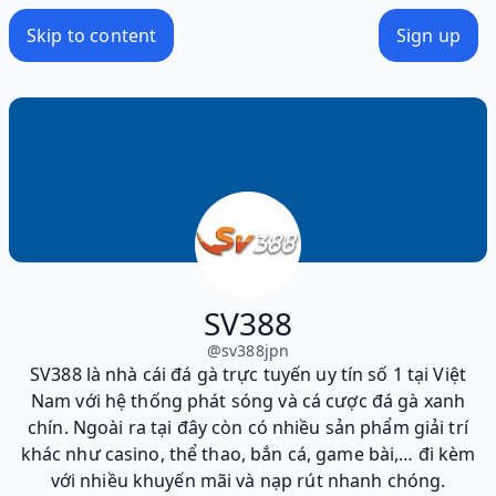
Skip to content
Sign up
SV388
@
sv388jpn
SV388 là nhà cái đá gà trực tuyến uy tín số 1 tại Việt
Nam với hệ thống phát sóng và cá cược đá gà xanh
chín. Ngoài ra tại đây còn có nhiều sản phẩm giải trí
khác như casino, thể thao, bắn cá, game bài,… đi kèm
với nhiều khuyến mãi và nạp rút nhanh chóng.