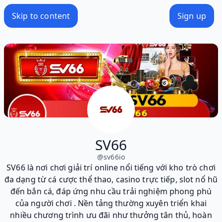
Skip to content
Sign up
SV66
@
sv66io
SV66 là nơi chơi giải trí online nổi tiếng với kho trò chơi
đa dạng từ cá cược thể thao, casino trực tiếp, slot nổ hũ
đến bắn cá, đáp ứng nhu cầu trải nghiệm phong phú
của người chơi . Nền tảng thường xuyên triển khai
nhiều chương trình ưu đãi như thưởng tân thủ, hoàn