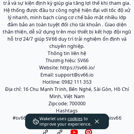
trả và sự kiện định kỳ giúp gia tăng lợi thế khi tham gia.
Hệ thống được đầu tư công nghệ hiện đại với tốc độ xử
lý nhanh, minh bạch cùng cơ chế bảo mật nhiều lớp
đảm bảo an toàn tuyệt đối cho tài khoản . Giao diện
thân thiện, dễ sử dụng trên mọi thiết bị kết hợp đội ngũ
hỗ trợ 24/7 giúp SV66 duy trì trải nghiệm ổn định và
chuyên nghiệp.
Thông tin liên hệ
Thương hiệu: SV66
Website: https://sv66.io/
Email: support@sv66.io
Hotline: 0982 111 353
Địa chỉ: 16 Chu Mạnh Trinh, Bến Nghé, Sài Gòn, Hồ Chí
Minh, Việt Nam
Zipcode: 700000
Hashtags
#sv66 #sv66casino #slotgamesv66 #nhacaisv66
Wakelet uses
cookies
to
improve your experience.
#dangkysv66