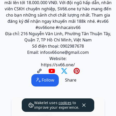
mãi lên tới 18.000.000 VNĐ. Với đội ngũ hấp dẫn, nhân
viên CSKH chuyên nghiệp, SV66.one tự hào mang đến
cho bạn những sảnh chơi chất lượng nhất. Tham gia
đăng ký để nhận ngay khuyến mãi 188k nhé. #sv66
#sv66one #nhacaisv66
Địa chỉ: 216 Nguyễn Văn Linh, Phường Tân Thuận Tây,
Quận 7, TP Hồ Chí Minh, Việt Nam
Số điện thoại: 0902987678
Email: infosv66one@gmail.com
Website:
https://sv66.one/
Follow
Share
Wakelet uses
cookies
to
improve your experience.