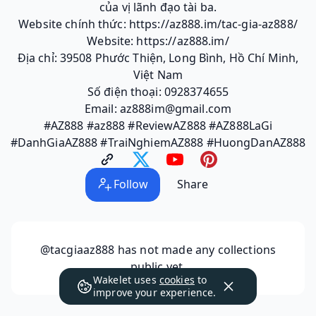
của vị lãnh đạo tài ba.
Website chính thức: https://az888.im/tac-gia-az888/
Website: https://az888.im/
Địa chỉ: 39508 Phước Thiện, Long Bình, Hồ Chí Minh,
Việt Nam
Số điện thoại: 0928374655
Email: az888im@gmail.com
#AZ888 #az888 #ReviewAZ888 #AZ888LaGi
#DanhGiaAZ888 #TraiNghiemAZ888 #HuongDanAZ888
Follow
Share
@tacgiaaz888
has not made any collections
public yet.
Wakelet uses
cookies
to
improve your experience.