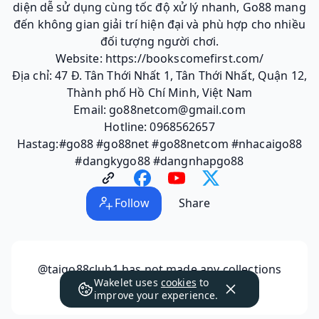
diện dễ sử dụng cùng tốc độ xử lý nhanh, Go88 mang
đến không gian giải trí hiện đại và phù hợp cho nhiều
đối tượng người chơi.
Website: https://bookscomefirst.com/
Địa chỉ: 47 Đ. Tân Thới Nhất 1, Tân Thới Nhất, Quận 12,
Thành phố Hồ Chí Minh, Việt Nam
Email: go88netcom@gmail.com
Hotline: 0968562657
Hastag:#go88 #go88net #go88netcom #nhacaigo88
#dangkygo88 #dangnhapgo88
Follow
Share
@taigo88club1
has not made any collections
Wakelet uses
cookies
to
public yet.
improve your experience.