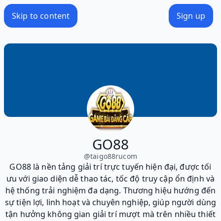
Skip to content
Sign up
GO88
@
taigo88rucom
GO88 là nền tảng giải trí trực tuyến hiện đại, được tối
ưu với giao diện dễ thao tác, tốc độ truy cập ổn định và
hệ thống trải nghiệm đa dạng. Thương hiệu hướng đến
sự tiện lợi, linh hoạt và chuyên nghiệp, giúp người dùng
tận hưởng không gian giải trí mượt mà trên nhiều thiết