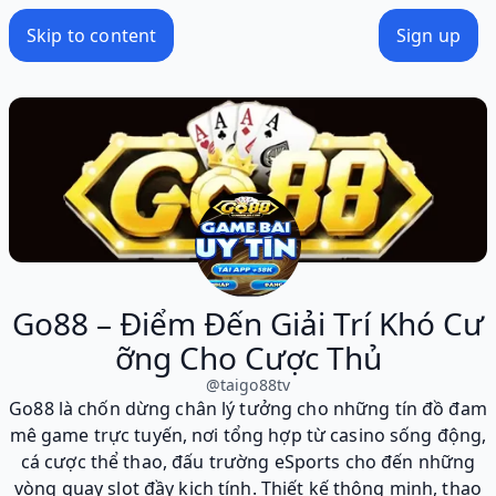
Skip to content
Sign up
Go88 – Điểm Đến Giải Trí Khó Cư
ỡng Cho Cược Thủ
@
taigo88tv
Go88 là chốn dừng chân lý tưởng cho những tín đồ đam
mê game trực tuyến, nơi tổng hợp từ casino sống động,
cá cược thể thao, đấu trường eSports cho đến những
vòng quay slot đầy kịch tính. Thiết kế thông minh, thao