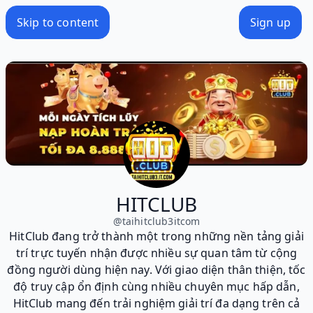
Skip to content
Sign up
HITCLUB
@
taihitclub3itcom
HitClub đang trở thành một trong những nền tảng giải
trí trực tuyến nhận được nhiều sự quan tâm từ cộng
đồng người dùng hiện nay. Với giao diện thân thiện, tốc
độ truy cập ổn định cùng nhiều chuyên mục hấp dẫn,
HitClub mang đến trải nghiệm giải trí đa dạng trên cả