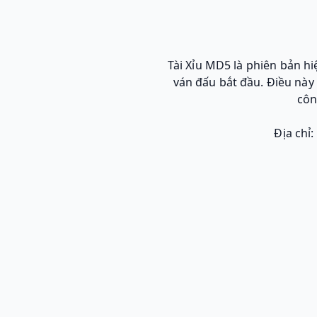
Tài Xỉu MD5 là phiên bản hi
ván đấu bắt đầu. Điều này
côn
Địa chỉ