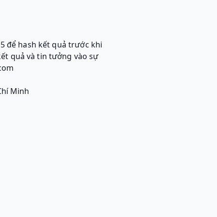
D5 để hash kết quả trước khi
ết quả và tin tưởng vào sự
kcom
Chí Minh