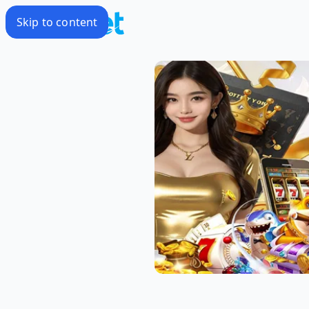
Skip to content