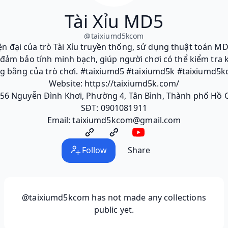
Tài Xỉu MD5
@
taixiumd5kcom
ện đại của trò Tài Xỉu truyền thống, sử dụng thuật toán M
 đảm bảo tính minh bạch, giúp người chơi có thể kiểm tra k
g bằng của trò chơi. #taixiumd5 #taixiumd5k #taixiumd5
Website: https://taixiumd5k.com/
: 56 Nguyễn Đình Khơi, Phường 4, Tân Bình, Thành phố Hồ 
SĐT: 0901081911
Email: taixiumd5kcom@gmail.com
Follow
Share
@taixiumd5kcom
has not made any collections
public yet.