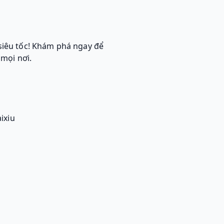
 siêu tốc! Khám phá ngay để
 mọi nơi.
ixiu