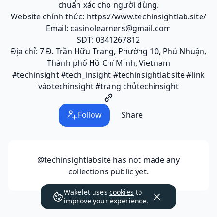
chuẩn xác cho người dùng.
Website chính thức: https://www.techinsightlab.site/
Email: casinolearners@gmail.com
SĐT: 0341267812
Địa chỉ: 7 Đ. Trần Hữu Trang, Phường 10, Phú Nhuận,
Thành phố Hồ Chí Minh, Vietnam
#techinsight #tech_insight #techinsightlabsite #link
vàotechinsight #trang chủtechinsight
Follow
Share
@techinsightlabsite
has not made any
collections public yet.
Wakelet uses
cookies
to
improve your experience.