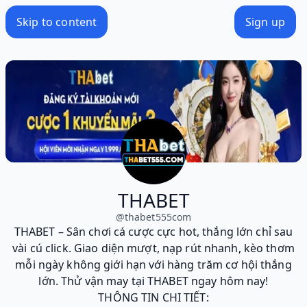
Skip to content
Sign up
THABET
@
thabet555com
THABET – Sân chơi cá cược cực hot, thắng lớn chỉ sau
vài cú click. Giao diện mượt, nạp rút nhanh, kèo thơm
mỗi ngày không giới hạn với hàng trăm cơ hội thắng
lớn. Thử vận may tại THABET ngay hôm nay!
THÔNG TIN CHI TIẾT: