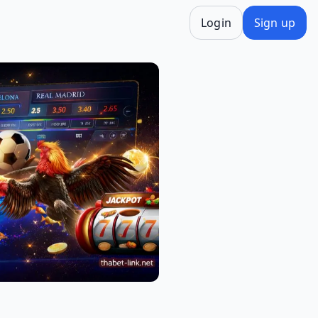
Login
Sign up