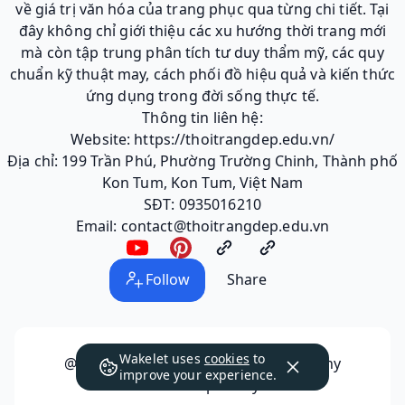
về giá trị văn hóa của trang phục qua từng chi tiết. Tại
đây không chỉ giới thiệu các xu hướng thời trang mới
mà còn tập trung phân tích tư duy thẩm mỹ, các quy
chuẩn kỹ thuật may, cách phối đồ hiệu quả và kiến thức
ứng dụng trong đời sống thực tế.
Thông tin liên hệ:
Website: https://thoitrangdep.edu.vn/
Địa chỉ: 199 Trần Phú, Phường Trường Chinh, Thành phố
Kon Tum, Kon Tum, Việt Nam
SĐT: 0935016210
Email: contact@thoitrangdep.edu.vn
Follow
Share
Wakelet uses
cookies
to
@thoitrangdepeduvn
has not made any
improve your experience.
collections public yet.