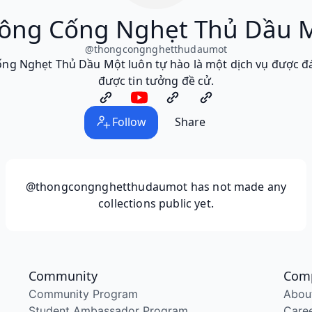
ông Cống Nghẹt Thủ Dầu 
@
thongcongnghetthudaumot
ng Nghẹt Thủ Dầu Một luôn tự hào là một dịch vụ được đ
được tin tưởng đề cử.
Follow
Share
@thongcongnghetthudaumot
has not made any
collections public yet.
Community
Com
Community Program
Abou
Student Ambassador Program
Care