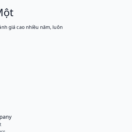
Một
ánh giá cao nhiều năm, luôn
pany
t
ers