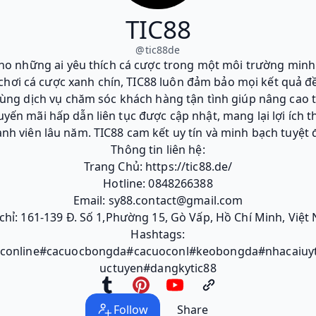
TIC88
@
tic88de
cho những ai yêu thích cá cược trong một môi trường minh
chơi cá cược xanh chín, TIC88 luôn đảm bảo mọi kết quả đề
cùng dịch vụ chăm sóc khách hàng tận tình giúp nâng cao 
uyến mãi hấp dẫn liên tục được cập nhật, mang lại lợi ích t
ành viên lâu năm. TIC88 cam kết uy tín và minh bạch tuyệt đ
Thông tin liên hệ:
Trang Chủ: https://tic88.de/
Hotline: 0848266388
Email: sy88.contact@gmail.com
 chỉ: 161-139 Đ. Số 1,Phường 15, Gò Vấp, Hồ Chí Minh, Việt
Hashtags:
uoconline#cacuocbongda#cacuoconl#keobongda#nhacaiuyt
uctuyen#dangkytic88
Follow
Share