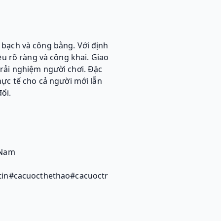
 bạch và công bằng. Với định
u rõ ràng và công khai. Giao
trải nghiệm người chơi. Đặc
hực tế cho cả người mới lẫn
ối.
 Nam
in#cacuocthethao#cacuoctr