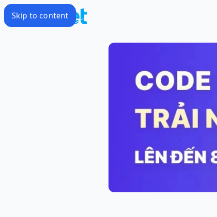
Skip to content