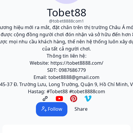
Tobet88
@
tobet8888com1
hương hiệu mới ra mắt, đặt chân trên thị trường Châu Á mớ
ợc cộng đồng người chơi đón nhận và sở hữu đến hơn 8 t
được mọi nhu cầu khách hàng, thế nên hệ thống luôn xây
của tất cả người chơi.
Thông tin liên hệ:
Website: https://tobet8888.com/
SĐT: 0987686779
Email: tobet8888@gmail.com
ỉ: 45-37 Đ. Trường Lưu, Long Trường, Quận 9, Hồ Chí Minh, 
Hastag: #Tobet88 #tobet8888com
Follow
Share