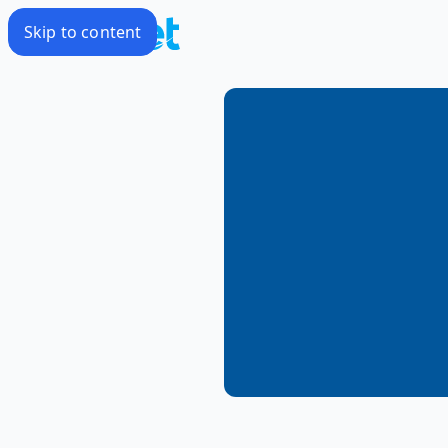
Skip to content