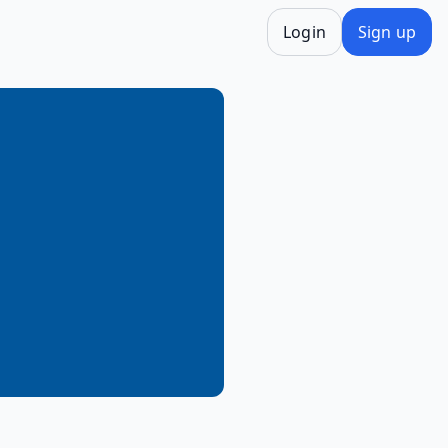
Login
Sign up