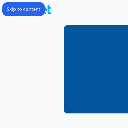
Skip to content