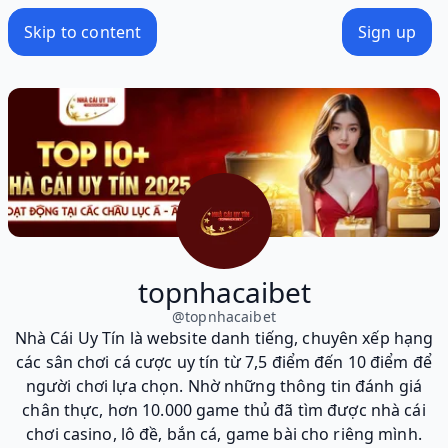
Skip to content
Sign up
topnhacaibet
@
topnhacaibet
Nhà Cái Uy Tín là website danh tiếng, chuyên xếp hạng
các sân chơi cá cược uy tín từ 7,5 điểm đến 10 điểm để
người chơi lựa chọn. Nhờ những thông tin đánh giá
chân thực, hơn 10.000 game thủ đã tìm được nhà cái
chơi casino, lô đề, bắn cá, game bài cho riêng mình.