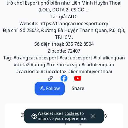
trò chơi Esport phổ biến như Liên Minh Huyền Thoại
(LOL), DOTA 2, CS:GO ...
Tác giả: ADC
Website: https://trangcacuocesport.org/
Địa chỉ: Số 256/2, Đường Bà Huyện Thanh Quan, P.6, Q3,
TP.HCM.
Số điện thoại: 035 762 8504
Zipcode: 72407
Tag: #trangcacuocesport #cacuocesport #lol #lienquan
#dota2 #pubg #freefire #csgo #cadolienquan
#cacuoclol #cuocdota2 #lienminhuyenthoai
Follow
Share
Wakelet uses
cookies
to
@trangcacuocesport
has not made any
improve your experience.
collections public yet.