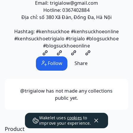
Email: trigialow@gmail.com
Hotline: 0367402884
Địa chỉ: số 380 Xã Đàn, Đống Đa, Hà Nội
Hashtag: #kenhsuckhoe #kenhsuckhoeonline
#kenhsuckhoetrigialo #trigialo #blogsuckhoe
#blogsuckhoeonline
Follow
Share
@trigialow
has not made any collections
public yet.
Wakelet uses
cookies
to
improve your experience.
Product