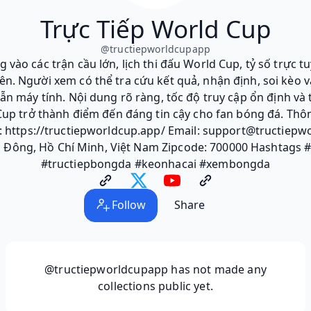
Trực Tiếp World Cup
@
tructiepworldcupapp
 vào các trận cầu lớn, lịch thi đấu World Cup, tỷ số trực 
. Người xem có thể tra cứu kết quả, nhận định, soi kèo v
lẫn máy tính. Nội dung rõ ràng, tốc độ truy cập ổn định và
Cup trở thành điểm đến đáng tin cậy cho fan bóng đá. Thô
: https://tructiepworldcup.app/ Email: support@tructiepwo
, An Đông, Hồ Chí Minh, Việt Nam Zipcode: 700000 Hashtags
#tructiepbongda #keonhacai #xembongda
Follow
Share
@tructiepworldcupapp
has not made any
collections public yet.