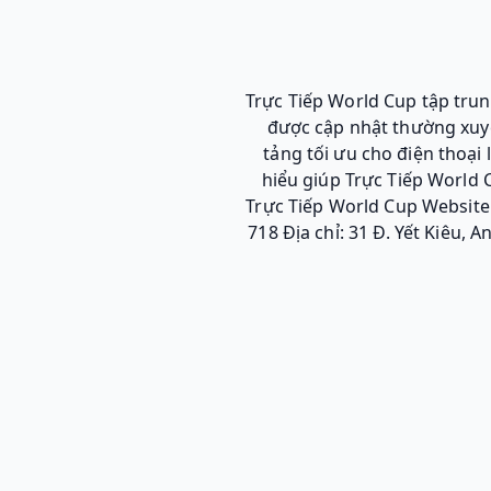
Trực Tiếp World Cup tập trung
được cập nhật thường xuyên
tảng tối ưu cho điện thoại 
hiểu giúp Trực Tiếp World 
Trực Tiếp World Cup Website
718 Địa chỉ: 31 Đ. Yết Kiêu