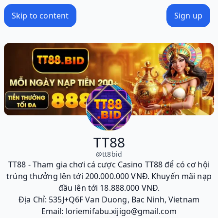
Skip to content
Sign up
TT88
@
tt8bid
TT88 - Tham gia chơi cá cược Casino TT88 để có cơ hội
trúng thưởng lên tới 200.000.000 VNĐ. Khuyến mãi nạp
đầu lên tới 18.888.000 VNĐ.
Địa Chỉ: 535J+Q6F Van Duong, Bac Ninh, Vietnam
Email: loriemifabu.xijigo@gmail.com