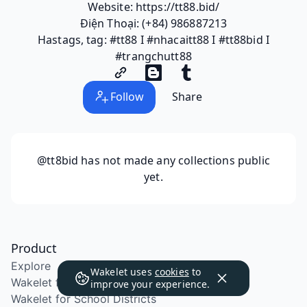
Website: https://tt88.bid/
Điện Thoại: (+84) 986887213
Hastags, tag: #tt88 Ι #nhacaitt88 Ι #tt88bid Ι
#trangchutt88
Follow
Share
@tt8bid
has not made any collections public
yet.
Product
Explore
Wakelet uses
cookies
to
Wakelet for Education
improve your experience.
Wakelet for School Districts