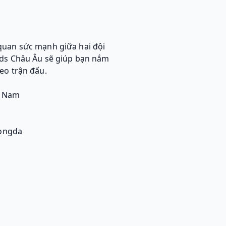
quan sức mạnh giữa hai đội
odds Châu Âu sẽ giúp bạn nắm
eo trận đấu.
ệt Nam
bongda