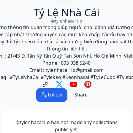
Tỷ Lệ Nhà Cái
@
tylenhacai1io
ững thông tin quan trọng giúp người chơi đánh giá tương 
ệc cập nhật thường xuyên các mức kèo chấp, tài xỉu hay 
ay đổi tỷ lệ kèo của nhà cái và những biến động bám sát th
Thông tin liên hệ :
hỉ : 21/43 Đ. Tân Kỳ Tân Quý, Tân Sơn Nhì, Hồ Chí Minh, Vi
Phone : 093 938 5240
Email : tylenhacai1io@gmail.com
ag : #TyLeNhaCai #Tylekeo #Keonhacai #TyLeCuoc #Tyle
Follow
Share
@tylenhacai1io
has not made any collections
public yet.