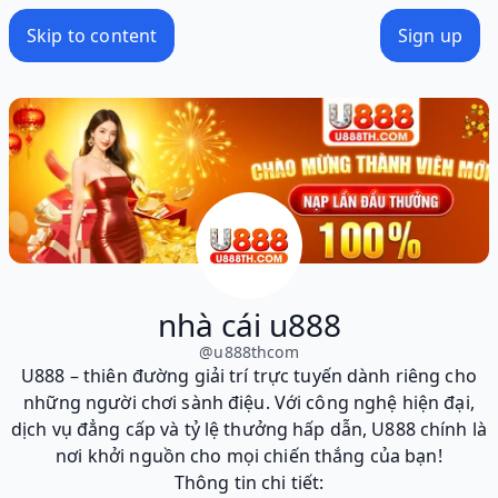
Skip to content
Sign up
nhà cái u888
@
u888thcom
U888 – thiên đường giải trí trực tuyến dành riêng cho
những người chơi sành điệu. Với công nghệ hiện đại,
dịch vụ đẳng cấp và tỷ lệ thưởng hấp dẫn, U888 chính là
nơi khởi nguồn cho mọi chiến thắng của bạn!
Thông tin chi tiết: