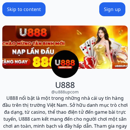
Skip to content
Sign up
U888
@
u888upcom
U888 nổi bật là một trong những nhà cái uy tín hàng
đầu trên thị trường Việt Nam. Sở hữu danh mục trò chơi
đa dạng, từ casino, thể thao điện tử đến game bài trực
tuyến, U888 cam kết mang đến cho người chơi một sân
chơi an toàn, minh bạch và đầy hấp dẫn. Tham gia ngay