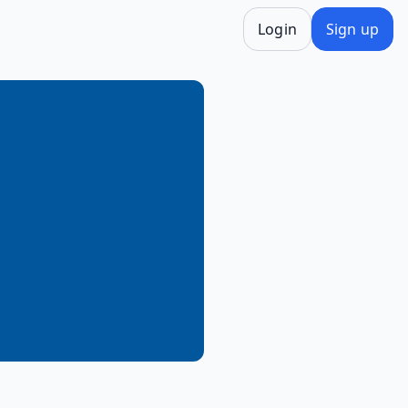
Login
Sign up